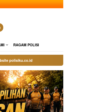
n
AMI
RAGAM POLISI
lisiku.co.id