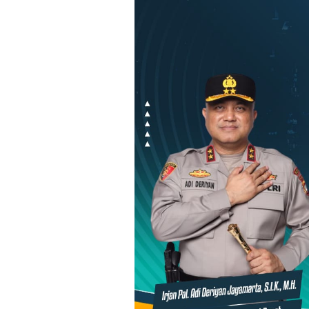
Loncat
ke
konten