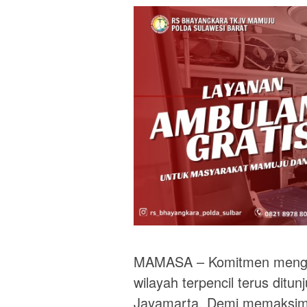
MAMASA – Komitmen menghad
wilayah terpencil terus ditu
Jayamarta. Demi memaksima