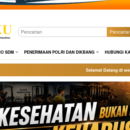
Pencaria
RO SDM
PENERIMAAN POLRI DAN DIKBANG
HUBUNGI K
Selamat Datang di website po