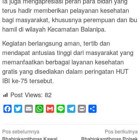
Ia juga mengapresiasi peran para bidan yang
terus hadir memberikan pelayanan kesehatan
bagi masyarakat, khususnya perempuan dan ibu
hamil di wilayah Kecamatan Balanipa.
Kegiatan berlangsung aman, tertib dan
mendapat antusias tinggi dari masyarakat yang
memanfaatkan berbagai layanan kesehatan
gratis yang disediakan dalam peringatan HUT
IBI ke-75 tersebut.
Post Views:
82
Facebook
Twitter
Email
WhatsApp
Gmail
Line
Telegram
Print
Share
Navigasi
Pos sebelumnya
Pos berikutnya
Bhabinkamtibmas Kawal
Bhabinkamtibmas Polsek