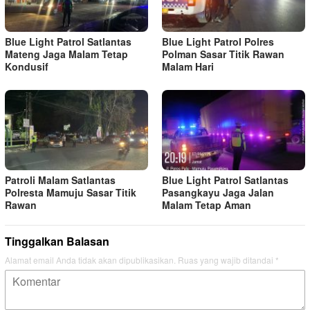
Blue Light Patrol Satlantas
Blue Light Patrol Polres
Mateng Jaga Malam Tetap
Polman Sasar Titik Rawan
Kondusif
Malam Hari
Patroli Malam Satlantas
Blue Light Patrol Satlantas
Polresta Mamuju Sasar Titik
Pasangkayu Jaga Jalan
Rawan
Malam Tetap Aman
Tinggalkan Balasan
Alamat email Anda tidak akan dipublikasikan.
Ruas yang wajib ditandai
*