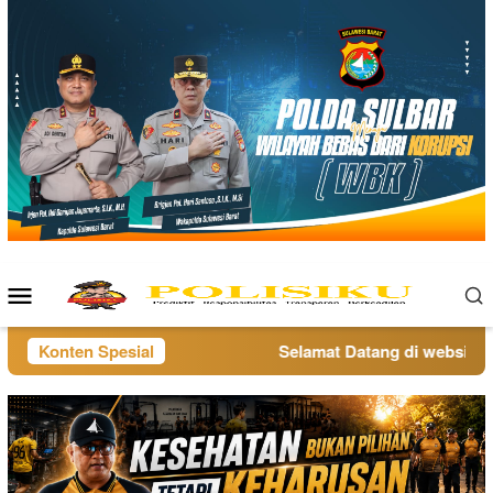
Loncat
ke
konten
Menu
Mobile
Konten Spesial
Selamat Datang di website pol