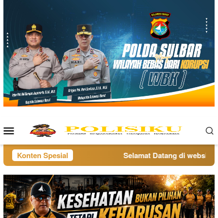
Loncat
ke
konten
Menu
Mobile
Konten Spesial
Selamat Datang di website pol