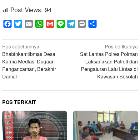
Post Views:
94
Facebook
Twitter
Email
WhatsApp
Gmail
Line
Telegram
Print
Share
Navigasi
Pos sebelumnya
Pos berikutnya
pos
Bhabinkamtibmas Desa
Sat Lantas Polres Polman
Kurma Mediasi Dugaan
Laksanakan Patroli dan
Pengancaman, Berakhir
Pengaturan Lalu Lintas di
Damai
Kawasan Sekolah
POS TERKAIT