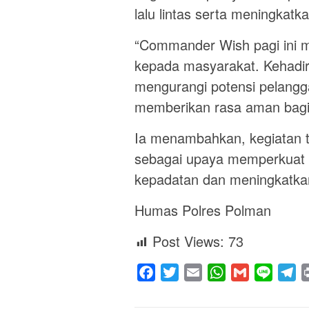
lalu lintas serta meningkat
“Commander Wish pagi ini 
kepada masyarakat. Kehadir
mengurangi potensi pelangga
memberikan rasa aman bagi 
Ia menambahkan, kegiatan te
sebagai upaya memperkuat keha
kepadatan dan meningkatkan d
Humas Polres Polman
Post Views:
73
Facebook
Twitter
Email
WhatsApp
Gmail
Line
Te