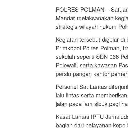
POLRES POLMAN – Satuan La
Mandar melaksanakan kegiat
strategis wilayah hukum Po
Kegiatan tersebut digelar di
Primkopol Polres Polman, tra
sekolah seperti SDN 066 Pe
Polewali, serta kawasan Pas
persimpangan kantor pemerint
Personel Sat Lantas diterj
lalu lintas serta memberik
jalan pada jam sibuk pagi har
Kasat Lantas IPTU Jamaludd
bagian dari pelayanan kepol