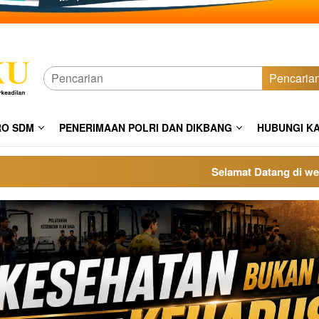
Pencaria
RO SDM
PENERIMAAN POLRI DAN DIKBANG
HUBUNGI K
Selamat Datang di website po