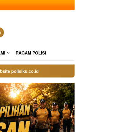
n
AMI
RAGAM POLISI
lisiku.co.id