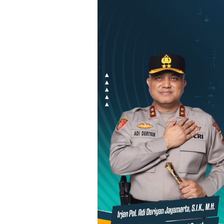
Loncat
ke
konten