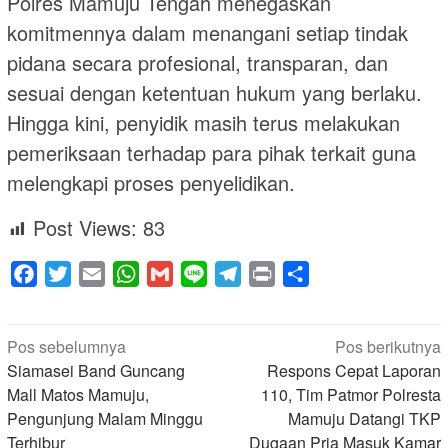
Polres Mamuju Tengah menegaskan
komitmennya dalam menangani setiap tindak
pidana secara profesional, transparan, dan
sesuai dengan ketentuan hukum yang berlaku.
Hingga kini, penyidik masih terus melakukan
pemeriksaan terhadap para pihak terkait guna
melengkapi proses penyelidikan.
Post Views:
83
Facebook
Twitter
Email
WhatsApp
Gmail
Line
Telegram
Print
Share
Navigasi
Pos sebelumnya
Pos berikutnya
pos
Siamasei Band Guncang
Respons Cepat Laporan
Mall Matos Mamuju,
110, Tim Patmor Polresta
Pengunjung Malam Minggu
Mamuju Datangi TKP
Terhibur
Dugaan Pria Masuk Kamar