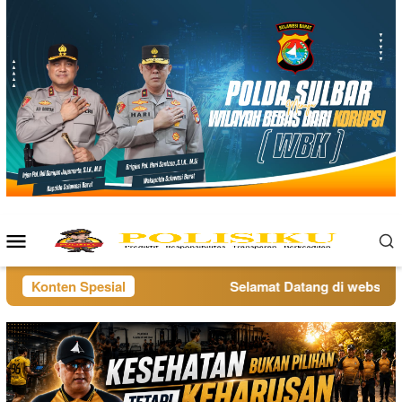
Loncat
ke
konten
Menu
Mobile
Konten Spesial
Selamat Datang di website po