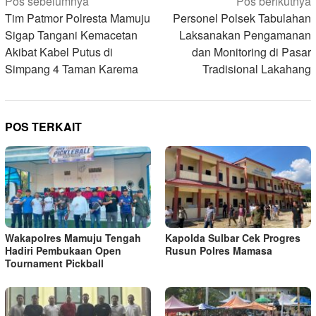
Navigasi
Pos sebelumnya
Pos berikutnya
pos
Tim Patmor Polresta Mamuju
Personel Polsek Tabulahan
Sigap Tangani Kemacetan
Laksanakan Pengamanan
Akibat Kabel Putus di
dan Monitoring di Pasar
Simpang 4 Taman Karema
Tradisional Lakahang
POS TERKAIT
Wakapolres Mamuju Tengah
Kapolda Sulbar Cek Progres
Hadiri Pembukaan Open
Rusun Polres Mamasa
Tournament Pickball