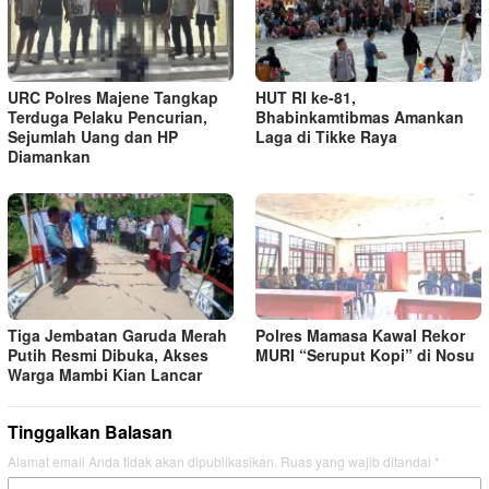
URC Polres Majene Tangkap
HUT RI ke-81,
Terduga Pelaku Pencurian,
Bhabinkamtibmas Amankan
Sejumlah Uang dan HP
Laga di Tikke Raya
Diamankan
Tiga Jembatan Garuda Merah
Polres Mamasa Kawal Rekor
Putih Resmi Dibuka, Akses
MURI “Seruput Kopi” di Nosu
Warga Mambi Kian Lancar
Tinggalkan Balasan
Alamat email Anda tidak akan dipublikasikan.
Ruas yang wajib ditandai
*