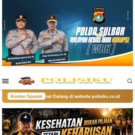
Loncat
ke
konten
Menu
Mobile
Konten Spesial
Selamat Datang di website polisiku.co.id