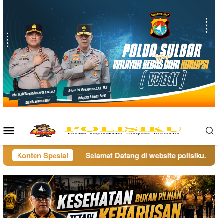
Loncat
ke
konten
Menu
Mobile
Konten Spesial
Selamat Datang di website polisiku.co.id