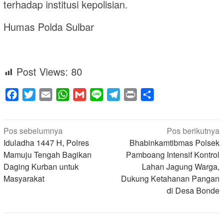
terhadap institusi kepolisian.
Humas Polda Sulbar
Post Views:
80
Facebook
Twitter
Email
WhatsApp
Gmail
Line
Telegram
Print
Share
Navigasi
Pos sebelumnya
Pos berikutnya
pos
Iduladha 1447 H, Polres
Bhabinkamtibmas Polsek
Mamuju Tengah Bagikan
Pamboang Intensif Kontrol
Daging Kurban untuk
Lahan Jagung Warga,
Masyarakat
Dukung Ketahanan Pangan
di Desa Bonde