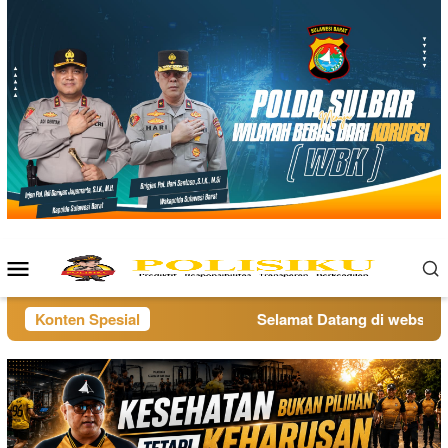
Loncat
ke
konten
Menu
Mobile
Konten Spesial
Selamat Datang di website po