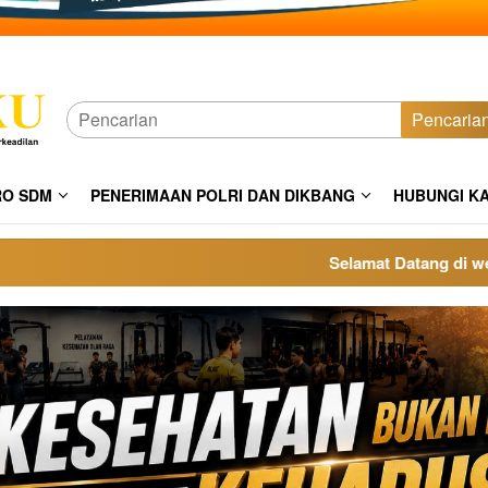
Pencaria
RO SDM
PENERIMAAN POLRI DAN DIKBANG
HUBUNGI K
Selamat Datang di website 