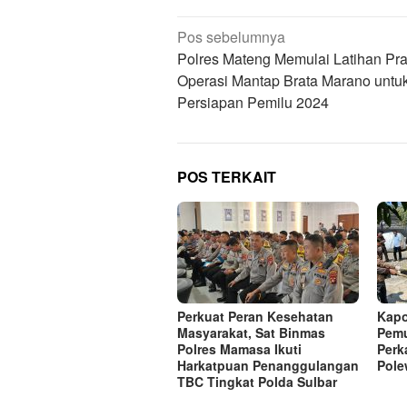
Navigasi
Pos sebelumnya
pos
Polres Mateng Memulai Latihan Pr
Operasi Mantap Brata Marano untu
Persiapan Pemilu 2024
POS TERKAIT
Perkuat Peran Kesehatan
Kapo
Masyarakat, Sat Binmas
Pemu
Polres Mamasa Ikuti
Perk
Harkatpuan Penanggulangan
Pole
TBC Tingkat Polda Sulbar