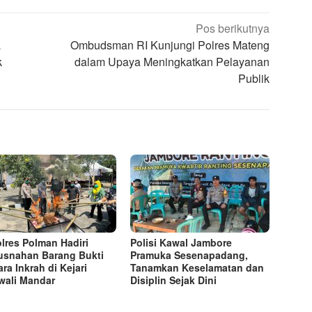
Pos berikutnya
a
Ombudsman RI Kunjungi Polres Mateng
k
dalam Upaya Meningkatkan Pelayanan
Publik
lres Polman Hadiri
Polisi Kawal Jambore
snahan Barang Bukti
Pramuka Sesenapadang,
ara Inkrah di Kejari
Tanamkan Keselamatan dan
wali Mandar
Disiplin Sejak Dini