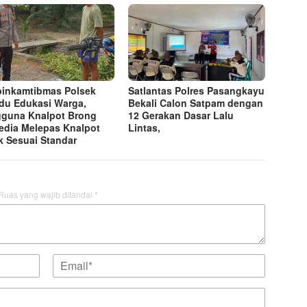
inkamtibmas Polsek
Satlantas Polres Pasangkayu
du Edukasi Warga,
Bekali Calon Satpam dengan
guna Knalpot Brong
12 Gerakan Dasar Lalu
edia Melepas Knalpot
Lintas,
k Sesuai Standar
Ruas yang wajib ditandai
*