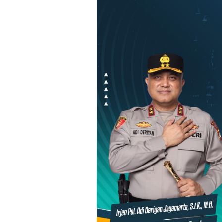
Loncat
ke
konten