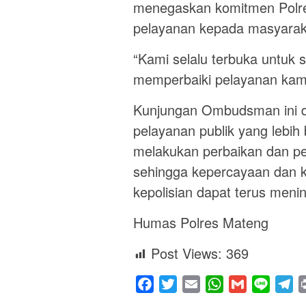
menegaskan komitmen Polre
pelayanan kepada masyarak
“Kami selalu terbuka untuk 
memperbaiki pelayanan kami
Kunjungan Ombudsman ini d
pelayanan publik yang lebih 
melakukan perbaikan dan p
sehingga kepercayaan dan 
kepolisian dapat terus menin
Humas Polres Mateng
Post Views:
369
Facebook
Twitter
Email
WhatsApp
Gmail
Line
Te