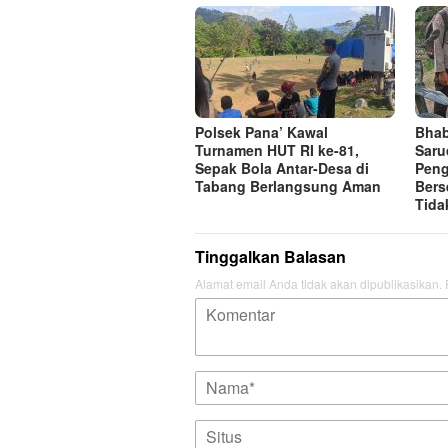
Polsek Pana’ Kawal
Bhab
Turnamen HUT RI ke-81,
Saru
Sepak Bola Antar-Desa di
Peng
Tabang Berlangsung Aman
Bers
Tida
Tinggalkan Balasan
Alamat email Anda tidak akan dipublikasikan.