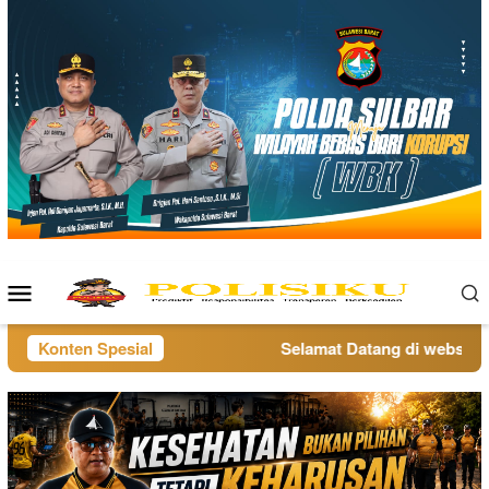
Loncat
ke
konten
Menu
Mobile
Konten Spesial
Selamat Datang di website po