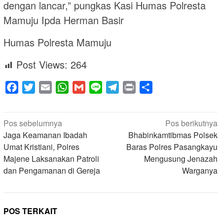
dengan lancar,” pungkas Kasi Humas Polresta
Mamuju Ipda Herman Basir
Humas Polresta Mamuju
Post Views:
264
Facebook
Twitter
Email
WhatsApp
Gmail
Line
Telegram
Print
Share
Navigasi
Pos sebelumnya
Pos berikutnya
pos
Jaga Keamanan Ibadah
Bhabinkamtibmas Polsek
Umat Kristiani, Polres
Baras Polres Pasangkayu
Majene Laksanakan Patroli
Mengusung Jenazah
dan Pengamanan di Gereja
Warganya
POS TERKAIT