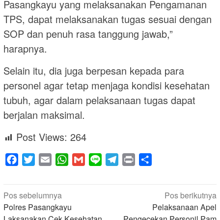
Pasangkayu yang melaksanakan Pengamanan
TPS, dapat melaksanakan tugas sesuai dengan
SOP dan penuh rasa tanggung jawab,”
harapnya.
Selain itu, dia juga berpesan kepada para
personel agar tetap menjaga kondisi kesehatan
tubuh, agar dalam pelaksanaan tugas dapat
berjalan maksimal.
Post Views:
264
Facebook
Twitter
Email
WhatsApp
Gmail
Line
Telegram
Print
Share
Navigasi
Pos sebelumnya
Pos berikutnya
pos
Polres Pasangkayu
Pelaksanaan Apel
Laksanakan Cek Kesehatan
Pengecekan Personil Pam