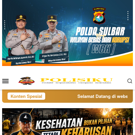
Loncat
ke
konten
Menu
Mobile
Konten Spesial
Selamat Datang di website po