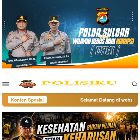
Loncat
ke
konten
Menu
Mobile
Konten Spesial
Selamat Datang di website po