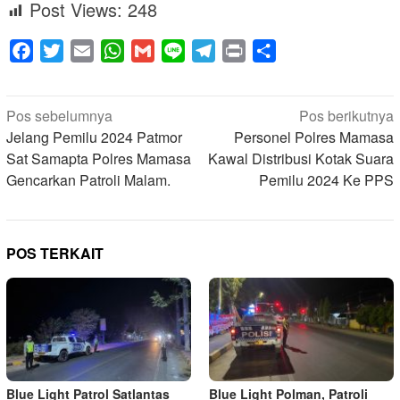
Post Views:
248
Facebook
Twitter
Email
WhatsApp
Gmail
Line
Telegram
Print
Share
Navigasi
Pos sebelumnya
Pos berikutnya
pos
Jelang Pemilu 2024 Patmor
Personel Polres Mamasa
Sat Samapta Polres Mamasa
Kawal Distribusi Kotak Suara
Gencarkan Patroli Malam.
Pemilu 2024 Ke PPS
POS TERKAIT
Blue Light Patrol Satlantas
Blue Light Polman, Patroli