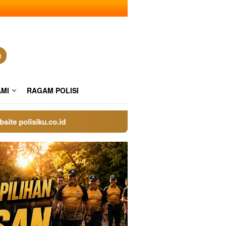
n
AMI
RAGAM POLISI
olisiku.co.id