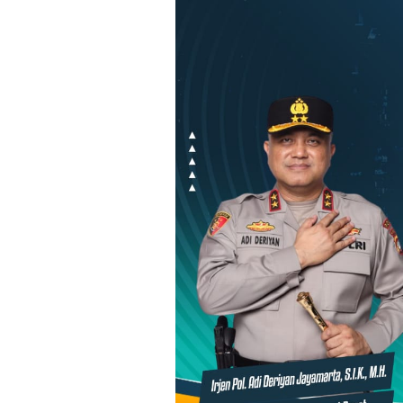
Loncat
ke
konten