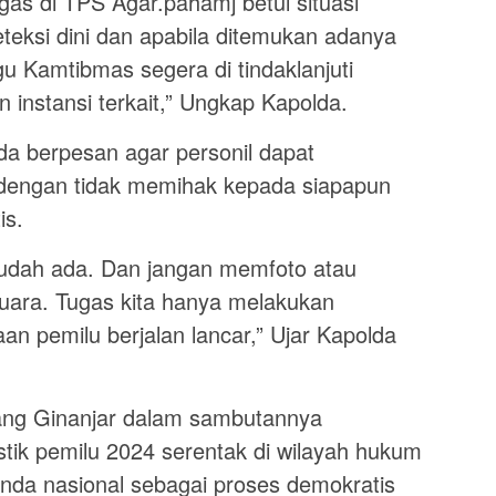
gas di TPS Agar.pahamj betul situasi
eteksi dini dan apabila ditemukan adanya
u Kamtibmas segera di tindaklanjuti
 instansi terkait,” Ungkap Kapolda.
da berpesan agar personil dapat
s dengan tidak memihak kepada siapapun
is.
 sudah ada. Dan jangan memfoto atau
uara. Tugas kita hanya melakukan
n pemilu berjalan lancar,” Ujar Kapolda
dang Ginanjar dalam sambutannya
tik pemilu 2024 serentak di wilayah hukum
nda nasional sebagai proses demokratis