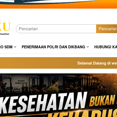
Pencaria
RO SDM
PENERIMAAN POLRI DAN DIKBANG
HUBUNGI K
Selamat Datang di website p