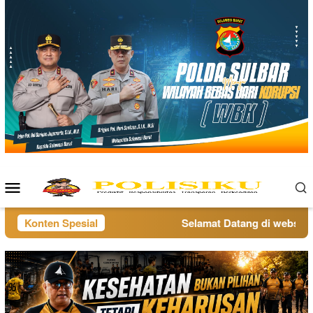
Loncat
ke
konten
Menu
Mobile
Konten Spesial
Selamat Datang di website p