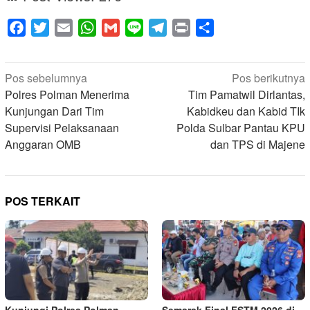
Facebook
Twitter
Email
WhatsApp
Gmail
Line
Telegram
Print
Share
Navigasi
Pos sebelumnya
Pos berikutnya
pos
Polres Polman Menerima
Tim Pamatwil Dirlantas,
Kunjungan Dari Tim
Kabidkeu dan Kabid TIk
Supervisi Pelaksanaan
Polda Sulbar Pantau KPU
Anggaran OMB
dan TPS di Majene
POS TERKAIT
Kunjungi Polres Polman,
Semarak Final FSTM 2026 di