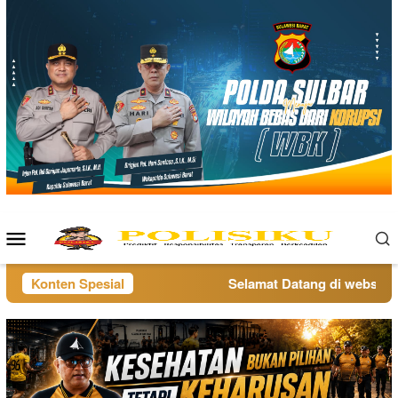
Loncat
ke
konten
Menu
Mobile
Konten Spesial
Selamat Datang di website po