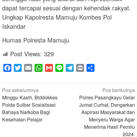
dapat tercapai sesuai dengan kehendak rakyat.
Ungkap Kapolresta Mamuju Kombes Pol
Iskandar
Humas Polresta Mamuju
Post Views:
329
Facebook
Twitter
Email
WhatsApp
Gmail
Line
Telegram
Print
Share
Navigasi
Pos sebelumnya
Pos berikutnya
pos
Minggu Kasih, Biddokkes
Polres Pasangkayu Gelar
Polda Sulbar Sosialisasi
Jumat Curhat, Dengarkan
Bahaya Narkoba Bagi
Aspirasi Masyarakat dan
Kesehatan Pelajar
Menyeru Warga Agar
Menerima Hasil Pemilu
2024.