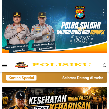
Loncat
ke
konten
Menu
Mobile
Konten Spesial
Selamat Datang di website po