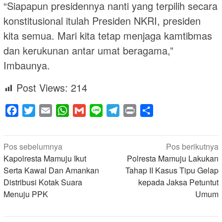
“Siapapun presidennya nanti yang terpilih secara
konstitusional itulah Presiden NKRI, presiden
kita semua. Mari kita tetap menjaga kamtibmas
dan kerukunan antar umat beragama,”
Imbaunya.
Post Views:
214
Facebook
Twitter
Email
WhatsApp
Gmail
Line
Telegram
Print
Share
Navigasi
Pos sebelumnya
Pos berikutnya
pos
Kapolresta Mamuju Ikut
Polresta Mamuju Lakukan
Serta Kawal Dan Amankan
Tahap II Kasus Tipu Gelap
Distribusi Kotak Suara
kepada Jaksa Petuntut
Menuju PPK
Umum