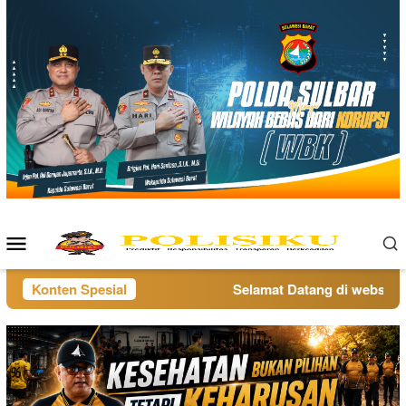
Loncat
ke
konten
Menu
Mobile
Konten Spesial
Selamat Datang di website po