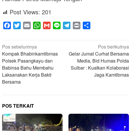
Post Views:
201
Facebook
Twitter
Email
WhatsApp
Gmail
Line
Telegram
Print
Share
Navigasi
Pos sebelumnya
Pos berikutnya
pos
Kompak Bhabinkamtibmas
Gelar Jumat Curhat Bersama
Polsek Pasangkayu dan
Media, Bid Humas Polda
Babinsa Bahu Membahu
Sulbar : Kuatkan Kolaborasi
Laksanakan Kerja Bakti
Jaga Kamtibmas
Bersama
POS TERKAIT