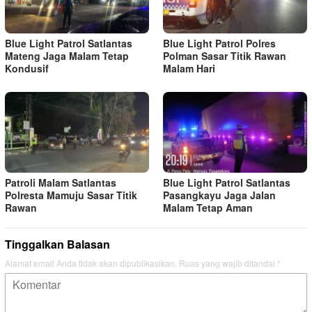
Blue Light Patrol Satlantas
Blue Light Patrol Polres
Mateng Jaga Malam Tetap
Polman Sasar Titik Rawan
Kondusif
Malam Hari
Patroli Malam Satlantas
Blue Light Patrol Satlantas
Polresta Mamuju Sasar Titik
Pasangkayu Jaga Jalan
Rawan
Malam Tetap Aman
Tinggalkan Balasan
Alamat email Anda tidak akan dipublikasikan.
Ruas yang wajib ditandai
*