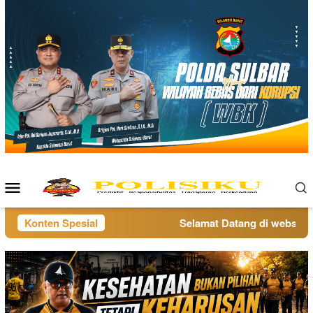
Loncat
ke
konten
Menu
Mobile
Konten Spesial
Selamat Datang di website po