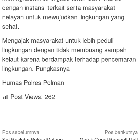
dengan instansi terkait serta masyarakat
nelayan untuk mewujudkan lingkungan yang
sehat.
Mengajak masyarakat untuk lebih peduli
lingkungan dengan tidak membuang sampah
kelaut karena berdampak terhadap pencemaran
lingkungan. Pungkasnya
Humas Polres Polman
Post Views:
262
Navigasi
Pos sebelumnya
Pos berikutnya
Sat Reskrim Polres Mateng
Gerak Cepat Personil Unit