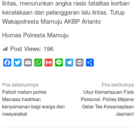
lintas, menurunkan angka rasio fatalitas korban
kecelakaan dan pelanggaran lalu lintas. Tutup
Wakapolresta Mamuju AKBP Arianto
Humas Polresta Mamuju
Post Views:
196
Facebook
Twitter
Email
WhatsApp
Gmail
Line
Telegram
Print
Share
Navigasi
Pos sebelumnya
Pos berikutnya
pos
Patroli malam polres
Ukur Kemampuan Fisik
Mamasa hadirkan
Personel, Polres Majene
kenyamanan bagi warga dan
Gelar Tes Kesamaptaan
masyarakat
Jasmani