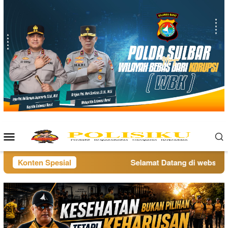
Loncat
ke
konten
Menu
Mobile
Konten Spesial
Selamat Datang di website po