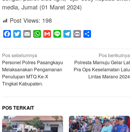
media, Jumat (01 Maret 2024)
Post Views:
198
Facebook
Twitter
Email
WhatsApp
Gmail
Line
Telegram
Print
Share
Navigasi
Pos sebelumnya
Pos berikutnya
pos
Personel Polres Pasangkayu
Polresta Mamuju Gelar Lat
Melaksanakan Pengamanan
Pra Ops Keselamatan Lalu
Penutupan MTQ Ke-X
Lintas Marano 2024
Tingkat Kabupaten.
POS TERKAIT