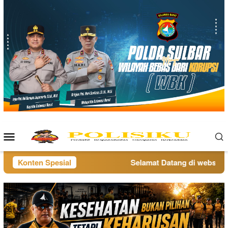
Loncat
ke
konten
Menu
Mobile
Konten Spesial
Selamat Datang di website po