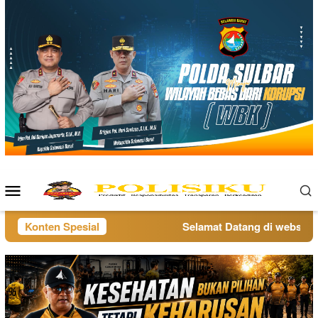
Loncat
ke
konten
Menu
Mobile
Konten Spesial
Selamat Datang di website po