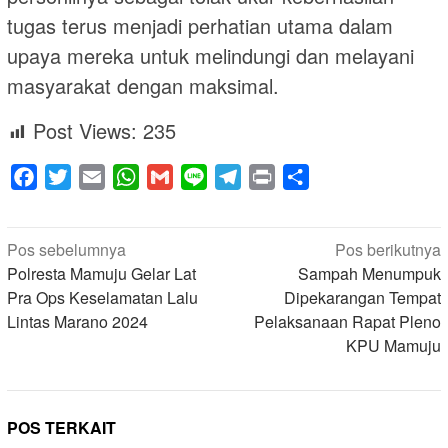
tugas terus menjadi perhatian utama dalam
upaya mereka untuk melindungi dan melayani
masyarakat dengan maksimal.
Post Views:
235
Facebook
Twitter
Email
WhatsApp
Gmail
Line
Telegram
Print
Share
Navigasi
Pos sebelumnya
Pos berikutnya
pos
Polresta Mamuju Gelar Lat
Sampah Menumpuk
Pra Ops Keselamatan Lalu
Dipekarangan Tempat
Lintas Marano 2024
Pelaksanaan Rapat Pleno
KPU Mamuju
POS TERKAIT