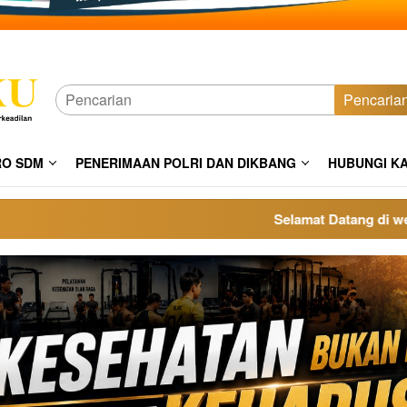
Pencaria
RO SDM
PENERIMAAN POLRI DAN DIKBANG
HUBUNGI K
Selamat Datang di website p