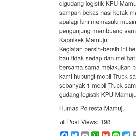
digudang logistik KPU Mamu
sampah bekas nasi kotak m
apalagi kini memasuki musim
pengunjung membuang samp
Kapolsek Mamuju
Kegiatan bersih-bersih ini 
bau tidak sedap dan melih
bersama sama melakukan pe
kami hubungi mobil Truck 
sebanyak 1 mobil Truck sa
gudang logistik KPU Mamuju
Humas Polresta Mamuju
Post Views:
198
Facebook
Twitter
Email
WhatsApp
Gmail
Line
Te