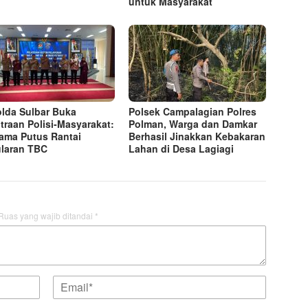
untuk Masyarakat
lda Sulbar Buka
Polsek Campalagian Polres
traan Polisi‑Masyarakat:
Polman, Warga dan Damkar
ama Putus Rantai
Berhasil Jinakkan Kebakaran
laran TBC
Lahan di Desa Lagiagi
Ruas yang wajib ditandai
*