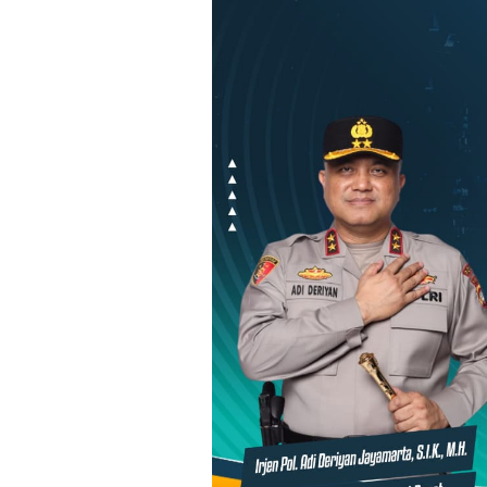
Loncat
ke
konten