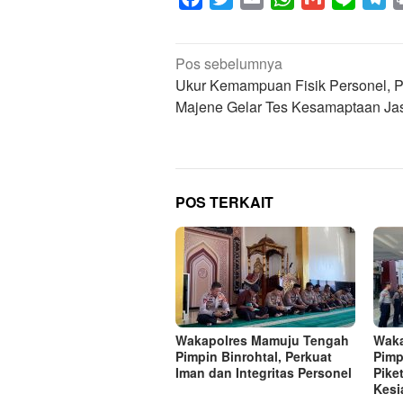
Navigasi
Pos sebelumnya
pos
Ukur Kemampuan Fisik Personel, P
Majene Gelar Tes Kesamaptaan Ja
POS TERKAIT
Wakapolres Mamuju Tengah
Waka
Pimpin Binrohtal, Perkuat
Pimp
Iman dan Integritas Personel
Pike
Kesi