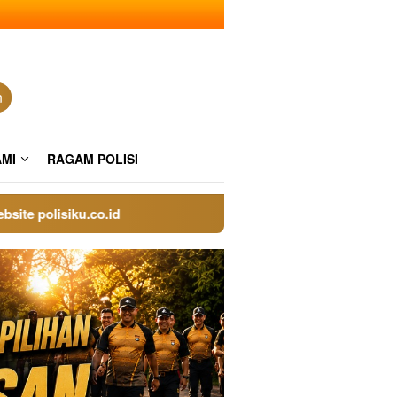
n
AMI
RAGAM POLISI
olisiku.co.id