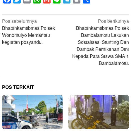
Navigasi
Pos sebelumnya
Pos berikutnya
pos
Bhabinkamtibmas Polsek
Bhabinkamtibmas Polsek
Wonomulyo Memantau
Bambalamotu Lakukan
kegiatan posyandu.
Sosialisasi Stunting Dan
Dampak Pernikahan Dini
Kepada Para Siswa SMA 1
Bambalamotu.
POS TERKAIT