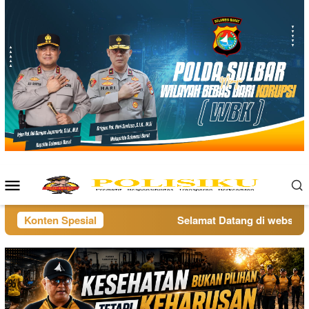
Loncat
ke
konten
Menu
Mobile
Konten Spesial
Selamat Datang di website po