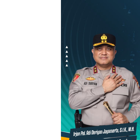
Loncat
ke
konten