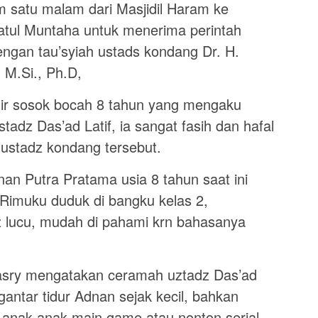
atu malam dari Masjidil Haram ke
ratul Muntaha untuk menerima perintah
engan tau’syiah ustads kondang Dr. H.
, M.Si., Ph.D,
adir sosok bocah 8 tahun yang mengaku
adz Das’ad Latif, ia sangat fasih dan hafal
ustadz kondang tersebut.
an Putra Pratama usia 8 tahun saat ini
 Rimuku duduk di bangku kelas 2,
 lucu, mudah di pahami krn bahasanya
ry mengatakan ceramah uztadz Das’ad
gantar tidur Adnan sejak kecil, bahkan
 anak anak main game atau nonton serial