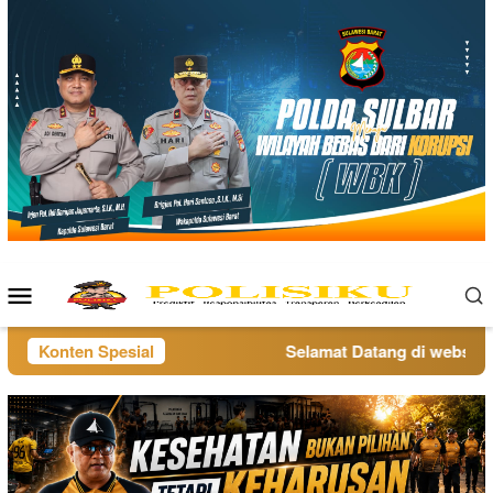
Loncat
ke
konten
Menu
Mobile
Konten Spesial
Selamat Datang di website po