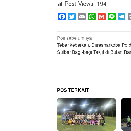
Post Views:
194
Facebook
Twitter
Email
WhatsApp
Gmail
Line
Te
Navigasi
Pos sebelumnya
pos
Tebar kebaikan, Ditresnarkoba Pol
Sulbar Bagi-bagi Takjil di Bulan 
POS TERKAIT