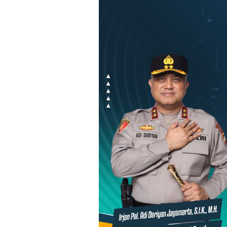
Loncat
ke
konten