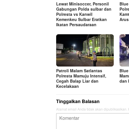
Lewat Minisoccer, Personil
Blue
Gabungan Polda sulbar dan
Polr
Polresta vs Kanwil
Kamt
Kemenkeu Sulbar Eratkan
Arus
Ikatan Persaudaraan
Patroli Malam Satlantas
Blue
Polresta Mamuju Intensif,
Mama
Cegah Balap Liar dan
dan 
Kecelakaan
Tinggalkan Balasan
Alamat email Anda tidak akan dipublikasikan.