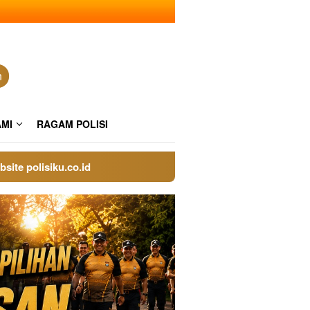
n
AMI
RAGAM POLISI
olisiku.co.id