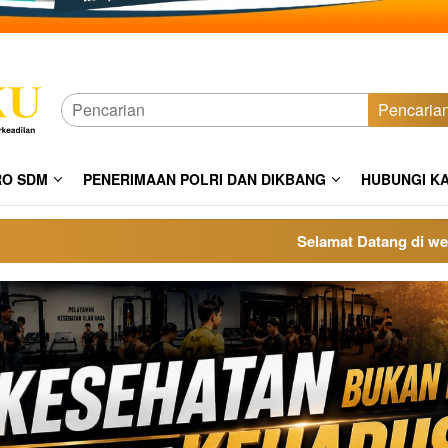
Pencaria
RO SDM
PENERIMAAN POLRI DAN DIKBANG
HUBUNGI K
Selamat Datang di website p