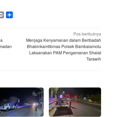
legram
Print
Share
Pos berikutnya
da
Menjaga Kenyamanan dalam Beribadah
Ramadan
Bhabinkamtibmas Polsek Bambalamotu
Laksanakan PAM Pengamanan Shalat
Tarawih