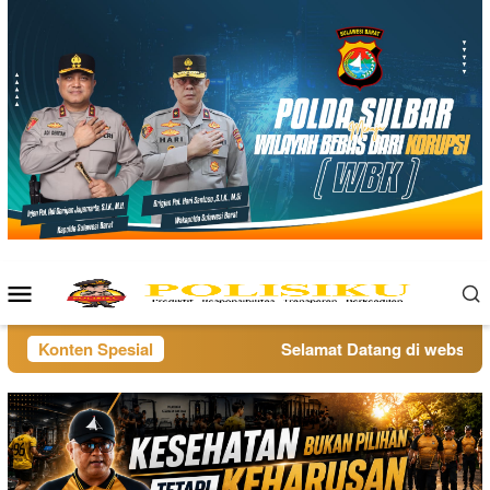
Loncat
ke
konten
Menu
Mobile
Konten Spesial
Selamat Datang di website po