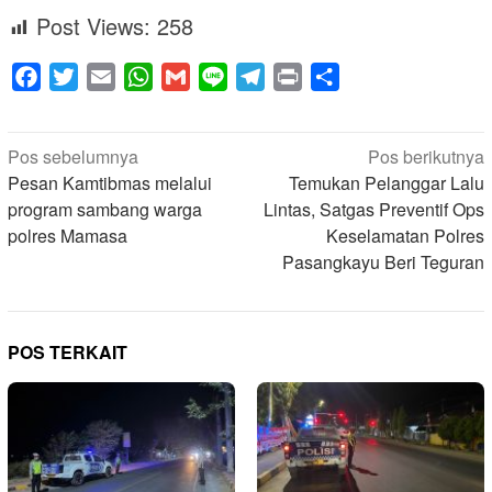
Post Views:
258
Facebook
Twitter
Email
WhatsApp
Gmail
Line
Telegram
Print
Share
Navigasi
Pos sebelumnya
Pos berikutnya
pos
Pesan Kamtibmas melalui
Temukan Pelanggar Lalu
program sambang warga
Lintas, Satgas Preventif Ops
polres Mamasa
Keselamatan Polres
Pasangkayu Beri Teguran
POS TERKAIT