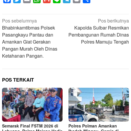
Navigasi
Pos sebelumnya
Pos berikutnya
pos
Bhabinkamtibmas Polsek
Kapolda Sulbar Resmikan
Pasangkayu Pantau dan
Pembangunan Rumah Dinas
Amankan Giat Gerakan
Polres Mamuju Tengah
Pangan Murah Oleh Dinas
Ketahanan Pangan.
POS TERKAIT
Semarak Final FSTM 2026 di
Polres Polman Amankan
Labuang, Polres Majene Hadir
Ibadah Minggu, Gereja di