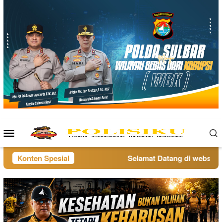
Loncat
ke
konten
Menu
Mobile
Konten Spesial
Selamat Datang di website po