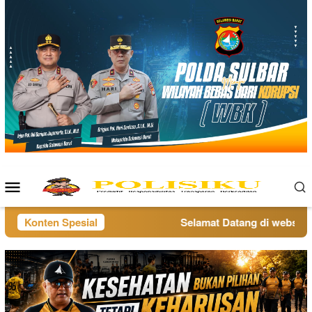
Loncat
ke
konten
Menu
Mobile
Konten Spesial
Selamat Datang di website po