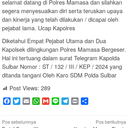
selamat datang di Polres Mamasa dan silahkan
segera menyesuaikan diri serta teruskan upaya
dan kinerja yang telah dilakukan / dicapai oleh
pejabat lama. Ucap Kapolres
Diketahui Empat Pejabat Utama dan Dua
Kapolsek dilingkungan Polres Mamasa Bergeser.
Hal ini tertuang dalam surat Telegram Kapolda
Sulbar Nomor : ST / 132 / III / KEP / 2024 yang
ditanda tangani Oleh Karo SDM Polda Sulbar
Post Views:
289
Facebook
Twitter
Email
WhatsApp
Gmail
Line
Telegram
Print
Share
Navigasi
Pos sebelumnya
Pos berikutnya