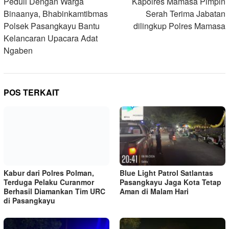
pos
Peduli Dengan Warga
Kapolres Mamasa Pimpin
Binaanya, Bhabinkamtibmas
Serah Terima Jabatan
Polsek Pasangkayu Bantu
dilingkup Polres Mamasa
Kelancaran Upacara Adat
Ngaben
POS TERKAIT
Kabur dari Polres Polman,
Terduga Pelaku Curanmor
Berhasil Diamankan Tim URC
di Pasangkayu
Blue Light Patrol Satlantas
Pasangkayu Jaga Kota Tetap
Aman di Malam Hari