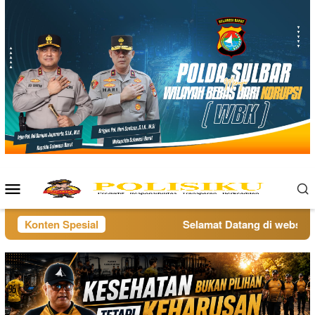
Loncat
ke
konten
Menu
Mobile
Konten Spesial
Selamat Datang di website p