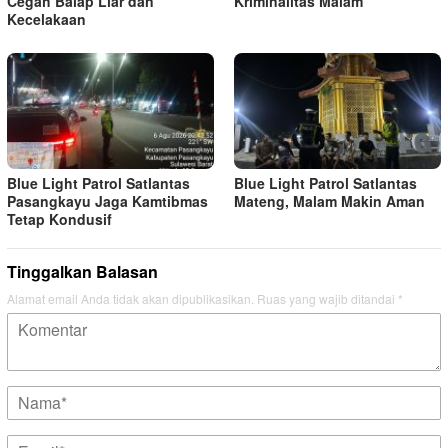
Cegah Balap Liar dan
Kriminalitas Malam
Kecelakaan
Blue Light Patrol Satlantas
Blue Light Patrol Satlantas
Pasangkayu Jaga Kamtibmas
Mateng, Malam Makin Aman
Tetap Kondusif
Tinggalkan Balasan
Alamat email Anda tidak akan dipublikasikan.
Ruas yang wajib ditandai
*