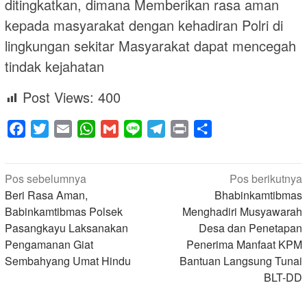
ditingkatkan, dimana Memberikan rasa aman
kepada masyarakat dengan kehadiran Polri di
lingkungan sekitar Masyarakat dapat mencegah
tindak kejahatan
Post Views:
400
Facebook
Twitter
Email
WhatsApp
Gmail
Line
Telegram
Print
Share
Navigasi
Pos sebelumnya
Pos berikutnya
pos
Beri Rasa Aman,
Bhabinkamtibmas
Babinkamtibmas Polsek
Menghadiri Musyawarah
Pasangkayu Laksanakan
Desa dan Penetapan
Pengamanan Giat
Penerima Manfaat KPM
Sembahyang Umat Hindu
Bantuan Langsung Tunai
BLT-DD