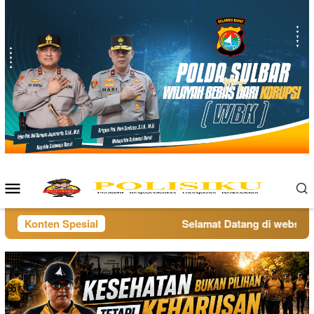
Loncat
ke
konten
Menu
Mobile
Konten Spesial
Selamat Datang di website p