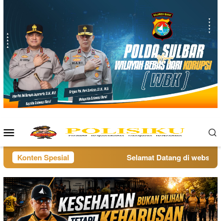
Loncat
ke
konten
Menu
Mobile
Konten Spesial
Selamat Datang di website po