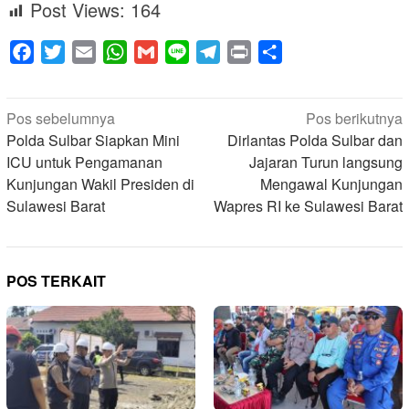
Post Views:
164
Facebook
Twitter
Email
WhatsApp
Gmail
Line
Telegram
Print
Share
Navigasi
Pos sebelumnya
Pos berikutnya
pos
Polda Sulbar Siapkan Mini
Dirlantas Polda Sulbar dan
ICU untuk Pengamanan
Jajaran Turun langsung
Kunjungan Wakil Presiden di
Mengawal Kunjungan
Sulawesi Barat
Wapres RI ke Sulawesi Barat
POS TERKAIT