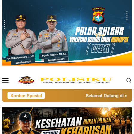
Loncat
ke
konten
Menu
Mobile
Konten Spesial
Selamat Datang di websit