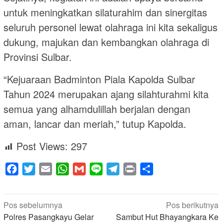
untuk meningkatkan silaturahim dan sinergitas
seluruh personel lewat olahraga ini kita sekaligus
dukung, majukan dan kembangkan olahraga di
Provinsi Sulbar.
“Kejuaraan Badminton Piala Kapolda Sulbar
Tahun 2024 merupakan ajang silahturahmi kita
semua yang alhamdulillah berjalan dengan
aman, lancar dan meriah,” tutup Kapolda.
Post Views:
297
Facebook
Twitter
Email
WhatsApp
Gmail
Line
Telegram
Print
Share
Navigasi
Pos sebelumnya
Pos berikutnya
pos
Polres Pasangkayu Gelar
Sambut Hut Bhayangkara Ke