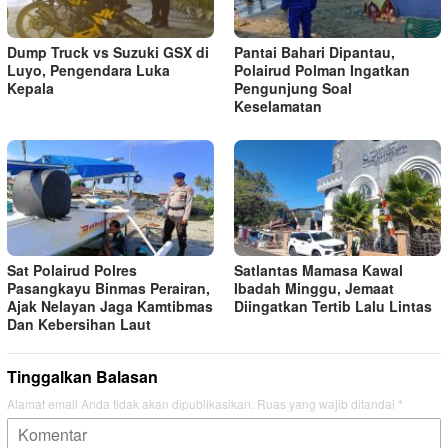
Dump Truck vs Suzuki GSX di
Pantai Bahari Dipantau,
Luyo, Pengendara Luka
Polairud Polman Ingatkan
Kepala
Pengunjung Soal
Keselamatan
Sat Polairud Polres
Satlantas Mamasa Kawal
Pasangkayu Binmas Perairan,
Ibadah Minggu, Jemaat
Ajak Nelayan Jaga Kamtibmas
Diingatkan Tertib Lalu Lintas
Dan Kebersihan Laut
Tinggalkan Balasan
Alamat email Anda tidak akan dipublikasikan.
Ruas yang wajib ditandai
*