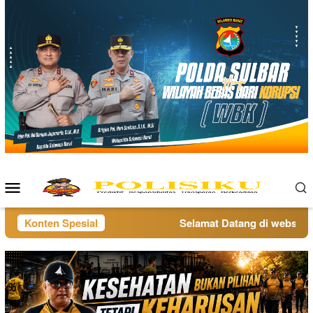
Loncat
ke
konten
Menu
Mobile
Konten Spesial
Selamat Datang di website po