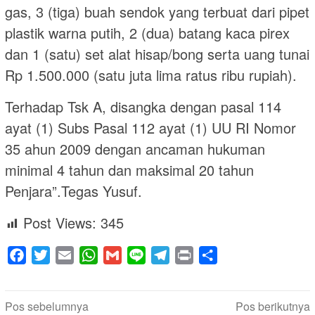
gas, 3 (tiga) buah sendok yang terbuat dari pipet
plastik warna putih, 2 (dua) batang kaca pirex
dan 1 (satu) set alat hisap/bong serta uang tunai
Rp 1.500.000 (satu juta lima ratus ribu rupiah).
Terhadap Tsk A, disangka dengan pasal 114
ayat (1) Subs Pasal 112 ayat (1) UU RI Nomor
35 ahun 2009 dengan ancaman hukuman
minimal 4 tahun dan maksimal 20 tahun
Penjara”.Tegas Yusuf.
Post Views:
345
Facebook
Twitter
Email
WhatsApp
Gmail
Line
Telegram
Print
Share
Navigasi
Pos sebelumnya
Pos berikutnya