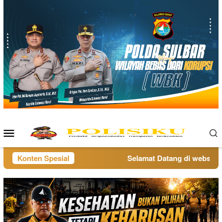
Loncat
ke
konten
Menu
Mobile
Konten Spesial
Selamat Datang di website po