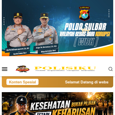
Loncat
ke
konten
Menu
Mobile
Konten Spesial
Selamat Datang di website pol