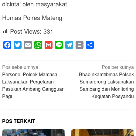
dicintai oleh masyarakat.
Humas Polres Mateng
Post Views:
331
Facebook
Twitter
Email
WhatsApp
Gmail
Line
Telegram
Print
Share
Navigasi
Pos sebelumnya
Pos berikutnya
pos
Personel Polsek Mamasa
Bhabinkamtibmas Polsek
Laksanakan Pergelaran
Sumarorong Laksanakan
Pasukan Ambang Gangguan
Sambang dan Monitoring
Pagi
Kegiatan Posyandu
POS TERKAIT