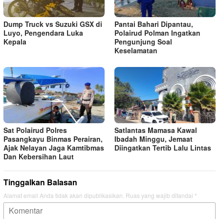
Dump Truck vs Suzuki GSX di
Pantai Bahari Dipantau,
Luyo, Pengendara Luka
Polairud Polman Ingatkan
Kepala
Pengunjung Soal
Keselamatan
Sat Polairud Polres
Satlantas Mamasa Kawal
Pasangkayu Binmas Perairan,
Ibadah Minggu, Jemaat
Ajak Nelayan Jaga Kamtibmas
Diingatkan Tertib Lalu Lintas
Dan Kebersihan Laut
Tinggalkan Balasan
Alamat email Anda tidak akan dipublikasikan.
Ruas yang wajib ditandai
*