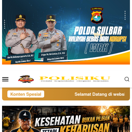
Loncat
ke
konten
Menu
Mobile
Konten Spesial
Selamat Datang di website pol