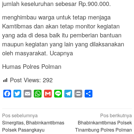
jumlah keseluruhan sebesar Rp.900.000.
menghimbau warga untuk tetap menjaga
Kamtibmas dan akan tetap monitor kegiatan
yang ada di desa baik itu pemberian bantuan
maupun kegiatan yang lain yang dilaksanakan
oleh masyarakat. Ucapnya
Humas Polres Polman
Post Views:
292
Facebook
Twitter
Email
WhatsApp
Gmail
Line
Telegram
Print
Share
Navigasi
Pos sebelumnya
Pos berikutnya
pos
Sinergitas, Bhabinkamtibmas
Bhabinkamtibmas Polsek
Polsek Pasangkayu
Tinambung Polres Polman