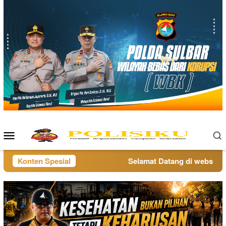
Loncat
ke
konten
Menu
Mobile
Konten Spesial
Selamat Datang di website po