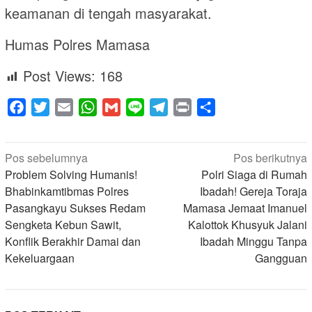
keamanan di tengah masyarakat.
Humas Polres Mamasa
Post Views:
168
Facebook
Twitter
Email
WhatsApp
Gmail
Line
Telegram
Print
Share
Navigasi
Pos sebelumnya
Pos berikutnya
pos
Problem Solving Humanis!
Polri Siaga di Rumah
Bhabinkamtibmas Polres
Ibadah! Gereja Toraja
Pasangkayu Sukses Redam
Mamasa Jemaat Imanuel
Sengketa Kebun Sawit,
Kalottok Khusyuk Jalani
Konflik Berakhir Damai dan
Ibadah Minggu Tanpa
Kekeluargaan
Gangguan