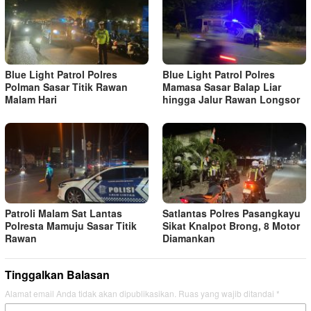
Blue Light Patrol Polres
Blue Light Patrol Polres
Polman Sasar Titik Rawan
Mamasa Sasar Balap Liar
Malam Hari
hingga Jalur Rawan Longsor
Patroli Malam Sat Lantas
Satlantas Polres Pasangkayu
Polresta Mamuju Sasar Titik
Sikat Knalpot Brong, 8 Motor
Rawan
Diamankan
Tinggalkan Balasan
Alamat email Anda tidak akan dipublikasikan.
Ruas yang wajib ditandai
*