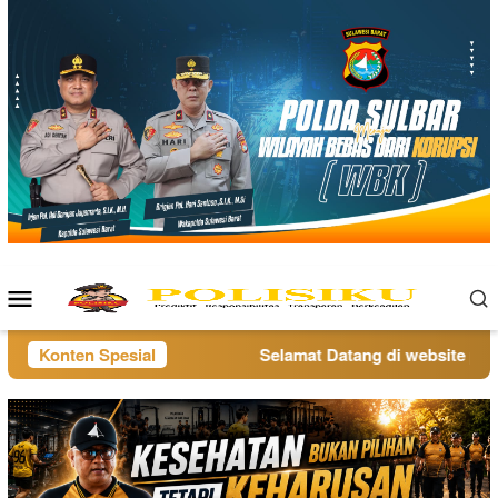
Loncat
ke
konten
Menu
Mobile
Konten Spesial
Selamat Datang di website polisi