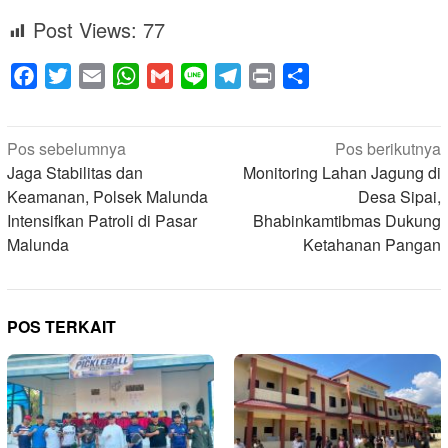
Post Views:
77
Facebook
Twitter
Email
WhatsApp
Gmail
Line
Telegram
Print
Share
Navigasi
Pos sebelumnya
Pos berikutnya
pos
Jaga Stabilitas dan
Monitoring Lahan Jagung di
Keamanan, Polsek Malunda
Desa Sipai,
Intensifkan Patroli di Pasar
Bhabinkamtibmas Dukung
Malunda
Ketahanan Pangan
POS TERKAIT