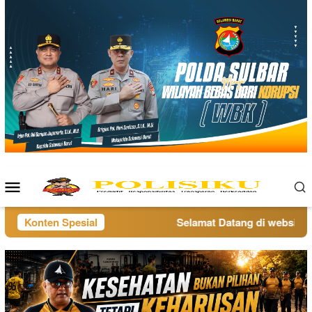
Loncat
ke
konten
Menu
Mobile
Konten Spesial
Selamat Datang di website pol