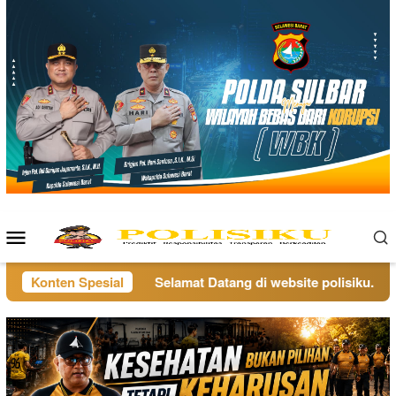
Loncat
ke
konten
Menu
Mobile
Konten Spesial
Selamat Datang di website polisiku.co.id