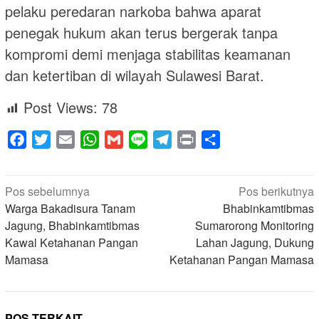
pelaku peredaran narkoba bahwa aparat
penegak hukum akan terus bergerak tanpa
kompromi demi menjaga stabilitas keamanan
dan ketertiban di wilayah Sulawesi Barat.
Post Views:
78
Facebook
Twitter
Email
WhatsApp
Gmail
Line
Telegram
Print
Share
Navigasi
Pos sebelumnya
Pos berikutnya
pos
Warga Bakadisura Tanam
Bhabinkamtibmas
Jagung, Bhabinkamtibmas
Sumarorong Monitoring
Kawal Ketahanan Pangan
Lahan Jagung, Dukung
Mamasa
Ketahanan Pangan Mamasa
POS TERKAIT