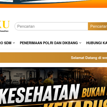
Pencaria
RO SDM
PENERIMAAN POLRI DAN DIKBANG
HUBUNGI K
Selamat Datang di website po