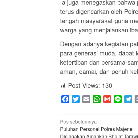
Ia juga menegaskan bahwa p
terus digencarkan oleh Polr
tengah masyarakat guna me
warga yang menjalankan ib
Dengan adanya kegiatan patr
para generasi muda, dapat 
ketertiban dan bersama-s
aman, damai, dan penuh ke
Post Views:
130
Facebook
Twitter
Email
WhatsApp
Gmail
Line
Te
Navigasi
Pos sebelumnya
pos
Puluhan Personel Polres Majene
Disiagakan Amankan Sholat Tarawi