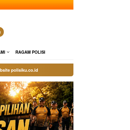
n
AMI
RAGAM POLISI
lisiku.co.id