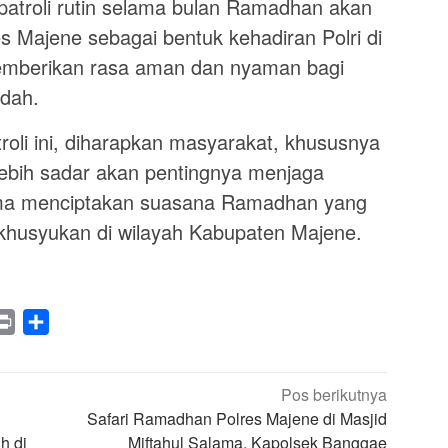
atroli rutin selama bulan Ramadhan akan
es Majene sebagai bentuk kehadiran Polri di
mberikan rasa aman dan nyaman bagi
adah.
oli ini, diharapkan masyarakat, khususnya
lebih sadar akan pentingnya menjaga
ama menciptakan suasana Ramadhan yang
khusyukan di wilayah Kabupaten Majene.
legram
Print
Share
Pos berikutnya
Safari Ramadhan Polres Majene di Masjid
h di
Miftahul Salama, Kapolsek Banggae