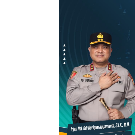
Loncat
ke
konten