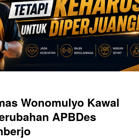
mas Wonomulyo Kawal
erubahan APBDes
mberjo