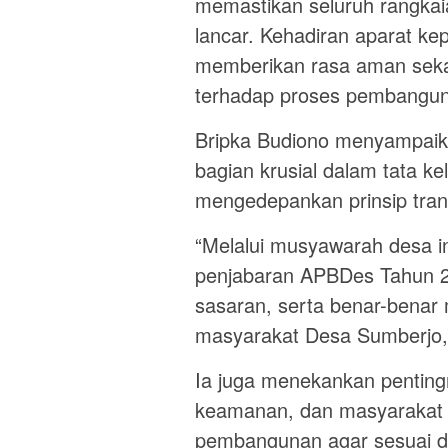
memastikan seluruh rangkaia
lancar. Kehadiran aparat ke
memberikan rasa aman seka
terhadap proses pembangun
Bripka Budiono menyampai
bagian krusial dalam tata k
mengedepankan prinsip trans
“Melalui musyawarah desa i
penjabaran APBDes Tahun 20
sasaran, serta benar-benar
masyarakat Desa Sumberjo,”
Ia juga menekankan pentingn
keamanan, dan masyarakat 
pembangunan agar sesuai de