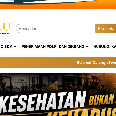
Pencaria
RO SDM
PENERIMAAN POLRI DAN DIKBANG
HUBUNGI K
Selamat Datang di website po