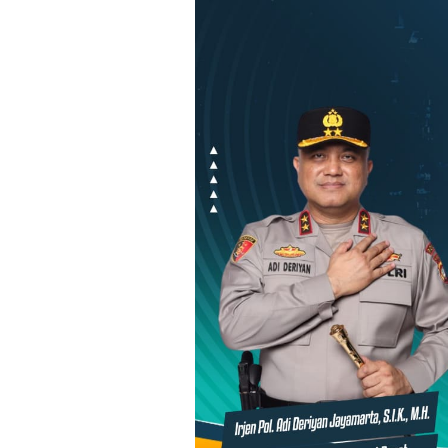
Loncat
ke
konten