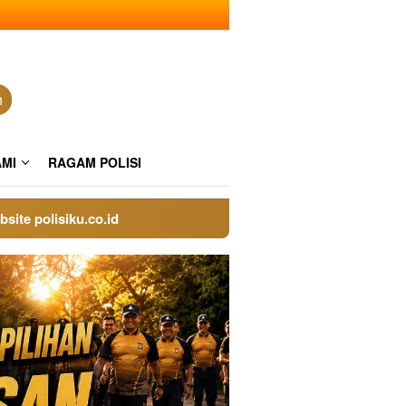
n
AMI
RAGAM POLISI
lisiku.co.id