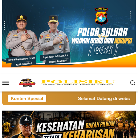
Loncat
ke
konten
Menu
Mobile
Konten Spesial
Selamat Datang di website pol