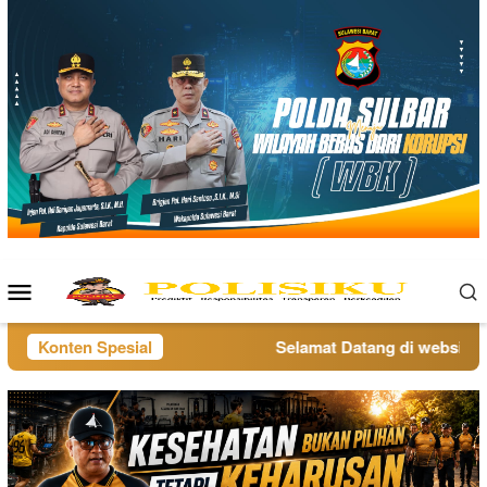
Loncat
ke
konten
Menu
Mobile
Konten Spesial
Selamat Datang di website pol