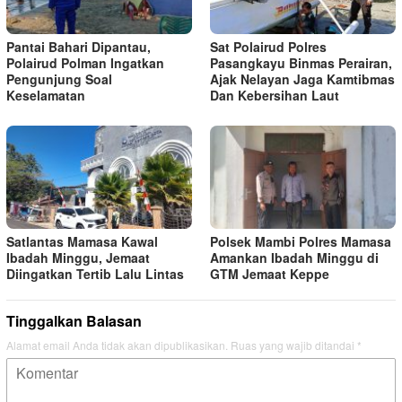
Pantai Bahari Dipantau,
Sat Polairud Polres
Polairud Polman Ingatkan
Pasangkayu Binmas Perairan,
Pengunjung Soal
Ajak Nelayan Jaga Kamtibmas
Keselamatan
Dan Kebersihan Laut
Satlantas Mamasa Kawal
Polsek Mambi Polres Mamasa
Ibadah Minggu, Jemaat
Amankan Ibadah Minggu di
Diingatkan Tertib Lalu Lintas
GTM Jemaat Keppe
Tinggalkan Balasan
Alamat email Anda tidak akan dipublikasikan.
Ruas yang wajib ditandai
*