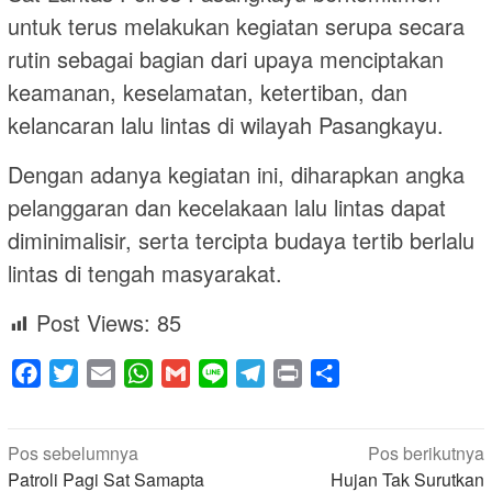
untuk terus melakukan kegiatan serupa secara
rutin sebagai bagian dari upaya menciptakan
keamanan, keselamatan, ketertiban, dan
kelancaran lalu lintas di wilayah Pasangkayu.
Dengan adanya kegiatan ini, diharapkan angka
pelanggaran dan kecelakaan lalu lintas dapat
diminimalisir, serta tercipta budaya tertib berlalu
lintas di tengah masyarakat.
Post Views:
85
Facebook
Twitter
Email
WhatsApp
Gmail
Line
Telegram
Print
Share
Navigasi
Pos sebelumnya
Pos berikutnya
pos
Patroli Pagi Sat Samapta
Hujan Tak Surutkan