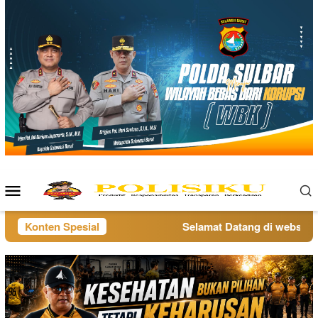
Loncat
ke
konten
Menu
Mobile
Konten Spesial
Selamat Datang di website po