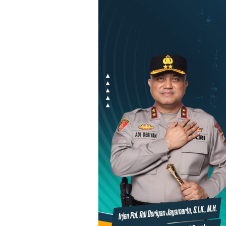
Loncat
ke
konten