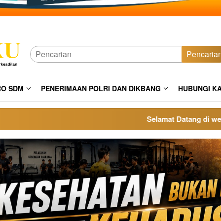
Pencaria
RO SDM
PENERIMAAN POLRI DAN DIKBANG
HUBUNGI K
Selamat Datang di website po