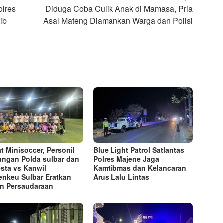
olres
Diduga Coba Culik Anak di Mamasa, Pria
ib
Asal Mateng Diamankan Warga dan Polisi
t Minisoccer, Personil
Blue Light Patrol Satlantas
ngan Polda sulbar dan
Polres Majene Jaga
esta vs Kanwil
Kamtibmas dan Kelancaran
nkeu Sulbar Eratkan
Arus Lalu Lintas
an Persaudaraan