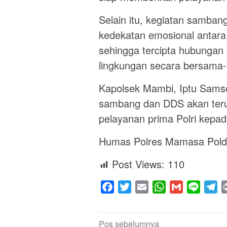
Selain itu, kegiatan samba
kedekatan emosional antar
sehingga tercipta hubunga
lingkungan secara bersama
Kapolsek Mambi, Iptu Sams
sambang dan DDS akan terus
pelayanan prima Polri kepa
Humas Polres Mamasa Polda
Post Views:
110
Facebook
Twitter
Email
WhatsApp
Gmail
Line
Te
Navigasi
Pos sebelumnya