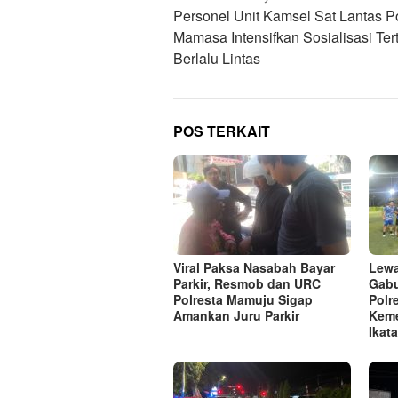
pos
Personel Unit Kamsel Sat Lantas P
Mamasa Intensifkan Sosialisasi Tert
Berlalu Lintas
POS TERKAIT
Viral Paksa Nasabah Bayar
Lewa
Parkir, Resmob dan URC
Gabu
Polresta Mamuju Sigap
Polr
Amankan Juru Parkir
Keme
Ikat