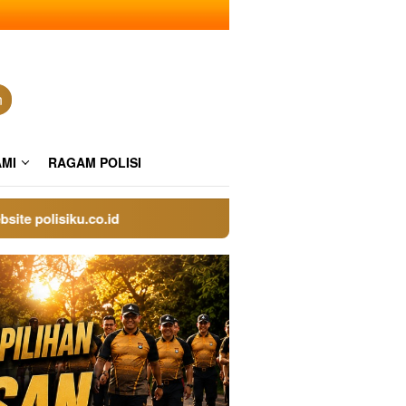
n
AMI
RAGAM POLISI
lisiku.co.id