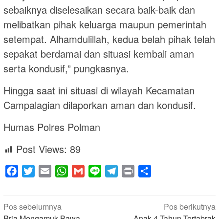
sebaiknya diselesaikan secara baik-baik dan
melibatkan pihak keluarga maupun pemerintah
setempat. Alhamdulillah, kedua belah pihak telah
sepakat berdamai dan situasi kembali aman
serta kondusif,” pungkasnya.
Hingga saat ini situasi di wilayah Kecamatan
Campalagian dilaporkan aman dan kondusif.
Humas Polres Polman
Post Views:
89
Facebook
Twitter
Email
WhatsApp
Gmail
Line
Telegram
Print
Share
Navigasi
Pos sebelumnya
Pos berikutnya
Pria Mengamuk Bawa
Anak 4 Tahun Tertabrak