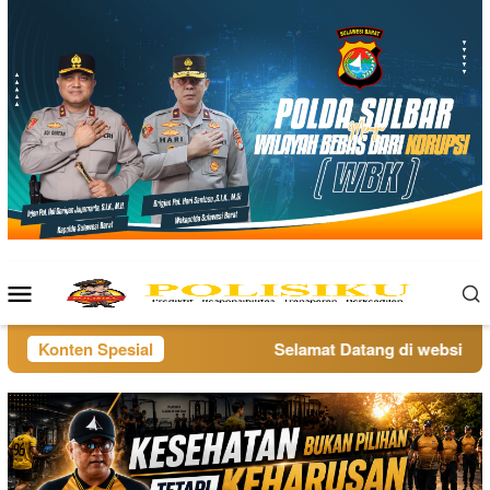
Loncat
ke
konten
Menu
Mobile
Konten Spesial
Selamat Datang di website pol