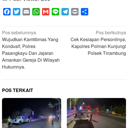
Facebook
Twitter
Email
WhatsApp
Gmail
Line
Telegram
Print
Share
Navigasi
Pos sebelumnya
Pos berikutnya
pos
Wujudkan Kamtibmas Yang
Cek Kesiapan Personilnya,
Kondusif, Polres
Kapolres Polman Kunjungi
Pasangkayu Dan Jajaran
Polsek Tinambung
Amankan Gereja Di Wilayah
Hukumnya.
POS TERKAIT