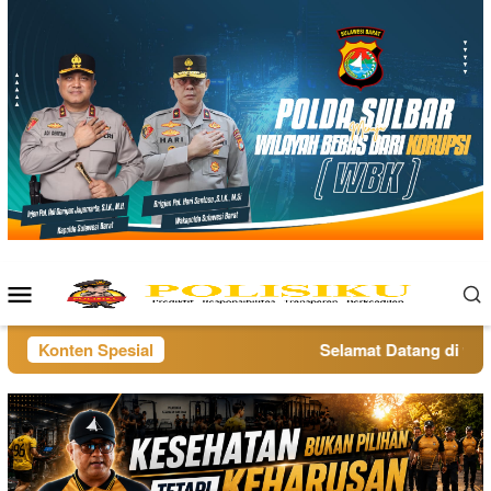
Loncat
ke
konten
Menu
Mobile
Konten Spesial
Selamat Datang di websi