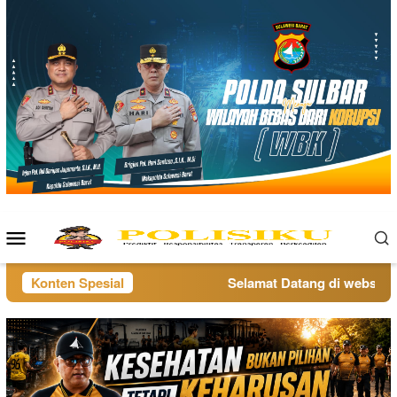
Loncat
ke
konten
Menu
Mobile
Konten Spesial
Selamat Datang di website po