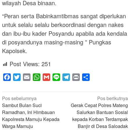
wilayah Desa binaan.
“Peran serta Babinkamtibmas sangat diperlukan
untuk selalu selalu berkoordinasi dengan nakes
dan ibu-ibu kader Posyandu apabila ada kendala
di posyandunya masing-masing ” Pungkas
Kapolsek.
Post Views:
251
Facebook
Twitter
Email
WhatsApp
Gmail
Line
Telegram
Print
Share
Navigasi
Pos sebelumnya
Pos berikutnya
pos
Sambut Bulan Suci
Gerak Cepat Polres Mateng
Ramadhan, Ini Himbauan
Salurkan Bantuan Sosial
Kapolresta Mamuju Kepada
kepada Korban Terdampak
Warga Mamuju
Banjir di Desa Saloadak